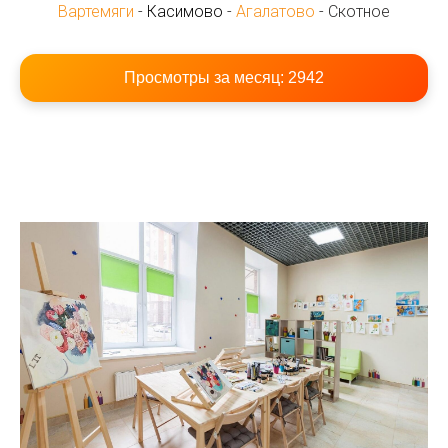
Вартемяги
-
Касимово
-
Агалатово
- Скотное
Просмотры за месяц:
2942