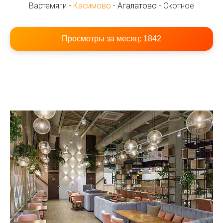
Вартемяги -
Касимово
-
Агалатово
- Скотное
Просмотры за месяц:
1842