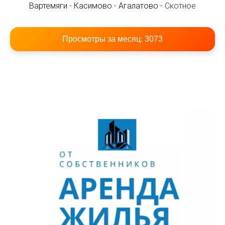
Вартемяги
-
Касимово
-
Агалатово
- Скотное
Просмотры за месяц:
3073