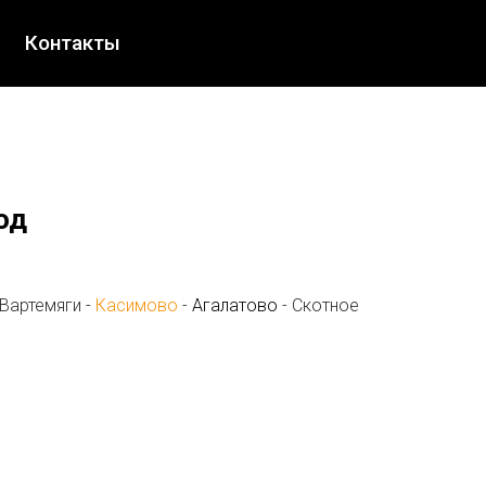
Контакты
од
 Вартемяги -
Касимово
-
Агалатово
- Скотное